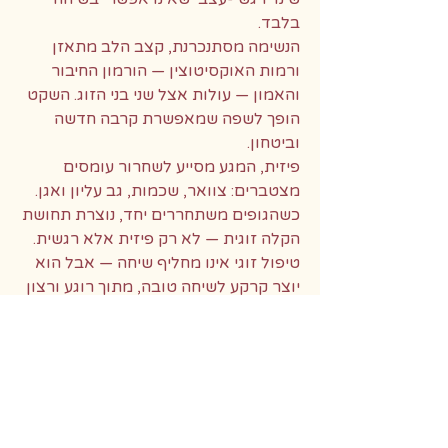
בלבד.
הנשימה מסתנכרנת, קצב הלב מתאזן
ורמות האוקסיטוצין — הורמון החיבור
והאמון — עולות אצל שני בני הזוג. השקט
הופך לשפה שמאפשרת קרבה חדשה
וביטחון.
פיזית, המגע מסייע לשחרור עומסים
מצטברים: צוואר, שכמות, גב עליון ואגן.
כשהגופים משתחררים יחד, נוצרת תחושת
הקלה זוגית — לא רק פיזית אלא רגשית.
טיפול זוגי אינו מחליף שיחה — אבל הוא
יוצר קרקע לשיחה טובה, מתוך רוגע ורצון
להתקרב.
עיסוי זוגי מחזק אמון, מפחית סטרס
ומחדש את תחושת ה"ביחד".
מדיניות פרטיות
03-5084568